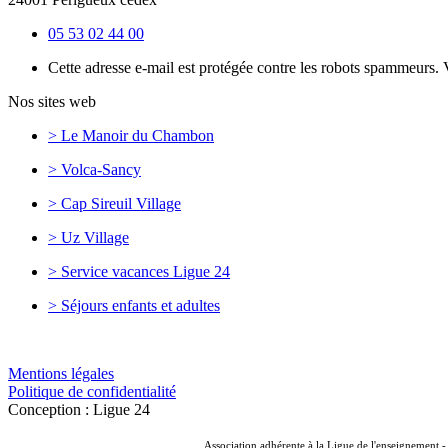
05 53 02 44 00
Cette adresse e-mail est protégée contre les robots spammeurs. V
Nos sites web
> Le Manoir du Chambon
> Volca-Sancy
> Cap Sireuil Village
> Uz Village
> Service vacances Ligue 24
> Séjours enfants et adultes
Mentions légales
Politique de confidentialité
Conception : Ligue 24
Association adhérente à la Ligue de l'enseignement 