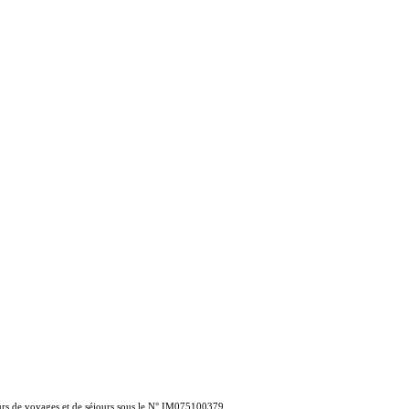
eurs de voyages et de séjours sous le N° IM075100379