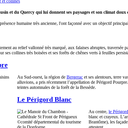
sin et du Quercy qui lui donnent ses paysages et son climat doux 
a présence humaine très ancienne, l'ont façonné avec un objectif principal 
tement au relief vallonné très marqué, aux falaises abruptes, traversée p
r ses collines très boisées et ses forêts de chênes verts à feuilles pers
pre
Au Sud-ouest, la région de
Bergerac
et ses alentours, terre v
alluvions, a pris récemment l’appellation de Périgord Pourpre.
teintes automnales de la forêt de la Bessède.
Le Périgord Blanc
Au centre,
le Périgor
blanc et crayeux. L’a
Brantôme), les façades
attestent.