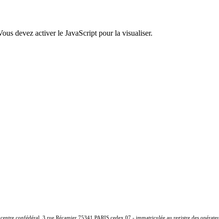
ous devez activer le JavaScript pour la visualiser.
- centre confédéral, 3 rue Récamier 75341 PARIS cedex 07 - i
mmatriculée au registre des opérat